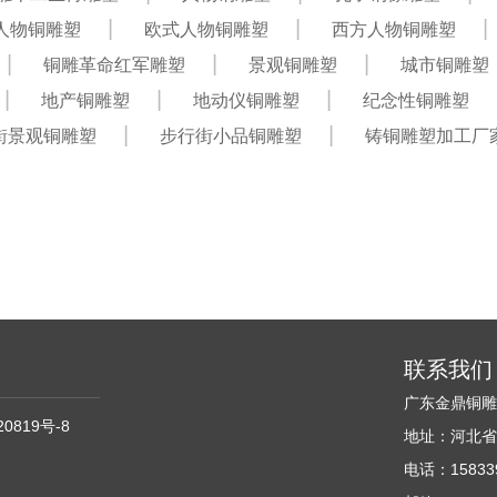
人物铜雕塑
欧式人物铜雕塑
西方人物铜雕塑
铜雕革命红军雕塑
景观铜雕塑
城市铜雕塑
地产铜雕塑
地动仪铜雕塑
纪念性铜雕塑
街景观铜雕塑
步行街小品铜雕塑
铸铜雕塑加工厂
联系我们
广东金鼎铜
20819号-8
地址：河北省
电话：158339