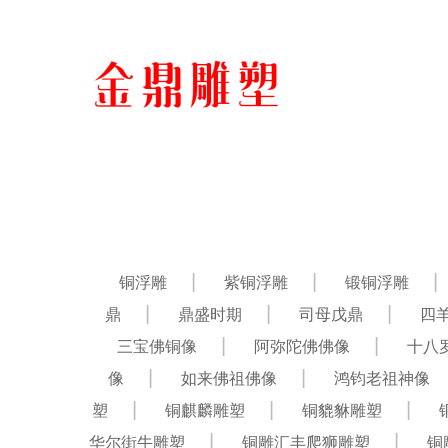
铜浮雕
紫铜浮雕
锻铜浮雕
鼎
鼎盛时期
司母戊鼎
四
三宝佛铜像
阿弥陀佛佛像
十八
像
如来佛祖佛像
鸿钧老祖神像
塑
铜麒麟雕塑
铜貔貅雕塑
华尔街牛雕塑
铜雕汇丰爬狮雕塑
铜