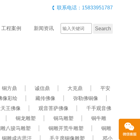
联系电话：15833951787
工程案例
新闻资讯
铜方鼎
诚信鼎
大克鼎
平安
佛像彩绘
藏传佛像
弥勒佛铜像
大天王佛像
观音菩萨佛像
千手观音佛
铜龙雕塑
铜马雕塑
铜牛雕
铜雕八骏马雕塑
铜雕开荒牛雕塑
铜雕
铜雕成吉思汗
毛主席铜像雕塑
邓小