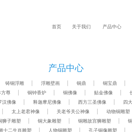
首页
关于我们
产品中心
产品中心
铸铜浮雕
浮雕壁画
铜鼎
铜宝鼎
羊方尊
铜钟香炉
铜佛像
贴金佛像
罗汉佛像
释迦摩尼佛像
西方三圣佛像
四
太上老君神像
关老爷关公神像
动物铜雕塑
铜狮子雕塑
铜大象雕塑
铜雕故宫狮雕塑
雕十二生肖雕塑
人物铜雕塑
孔子铜像雕塑