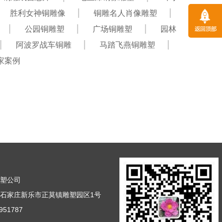
胜利女神铜雕像
铜雕名人肖像雕塑
公园铜雕塑
广场铜雕塑
园林
阿波罗战车铜雕
马踏飞燕铜雕塑
家案例
雕塑公司
石家庄新乐市正莫镇雕塑园区1号
51787