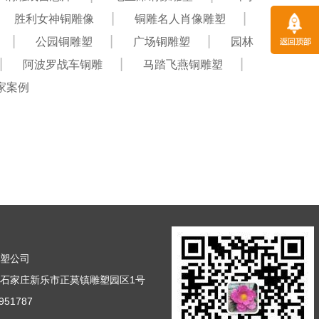
胜利女神铜雕像
铜雕名人肖像雕塑
公园铜雕塑
广场铜雕塑
园林
阿波罗战车铜雕
马踏飞燕铜雕塑
家案例
雕塑公司
石家庄新乐市正莫镇雕塑园区1号
51787