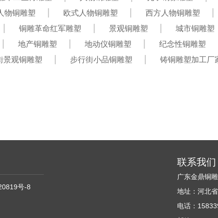
人物铜雕塑
欧式人物铜雕塑
西方人物铜雕塑
铜雕革命红军雕塑
景观铜雕塑
城市铜雕塑
地产铜雕塑
地动仪铜雕塑
纪念性铜雕塑
街景观铜雕塑
步行街小品铜雕塑
铸铜雕塑加工厂
联系我们
广东金鼎铜
20819号-8
地址：河北省
电话：158339