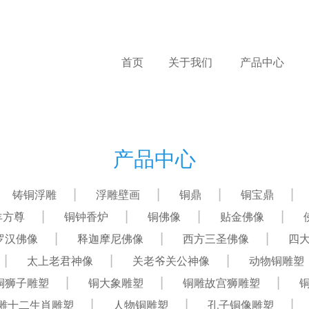
首页
关于我们
产品中心
产品中心
铸铜浮雕
浮雕壁画
铜鼎
铜宝鼎
羊方尊
铜钟香炉
铜佛像
贴金佛像
罗汉佛像
释迦摩尼佛像
西方三圣佛像
四
太上老君神像
关老爷关公神像
动物铜雕塑
铜狮子雕塑
铜大象雕塑
铜雕故宫狮雕塑
雕十二生肖雕塑
人物铜雕塑
孔子铜像雕塑