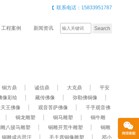
联系电话：15833951787
工程案例
新闻资讯
铜方鼎
诚信鼎
大克鼎
平安
佛像彩绘
藏传佛像
弥勒佛铜像
大天王佛像
观音菩萨佛像
千手观音佛
铜龙雕塑
铜马雕塑
铜牛雕
铜雕八骏马雕塑
铜雕开荒牛雕塑
铜雕
铜雕成吉思汗
毛主席铜像雕塑
邓小