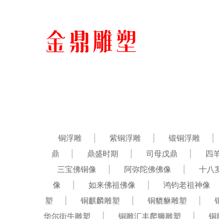
铜浮雕
紫铜浮雕
锻铜浮雕
鼎
鼎盛时期
司母戊鼎
四
三宝佛铜像
阿弥陀佛佛像
十八
像
如来佛祖佛像
鸿钧老祖神像
塑
铜麒麟雕塑
铜貔貅雕塑
华尔街牛雕塑
铜雕汇丰爬狮雕塑
铜