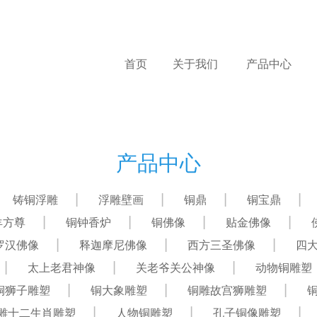
首页
关于我们
产品中心
产品中心
铸铜浮雕
浮雕壁画
铜鼎
铜宝鼎
羊方尊
铜钟香炉
铜佛像
贴金佛像
罗汉佛像
释迦摩尼佛像
西方三圣佛像
四
太上老君神像
关老爷关公神像
动物铜雕塑
铜狮子雕塑
铜大象雕塑
铜雕故宫狮雕塑
雕十二生肖雕塑
人物铜雕塑
孔子铜像雕塑