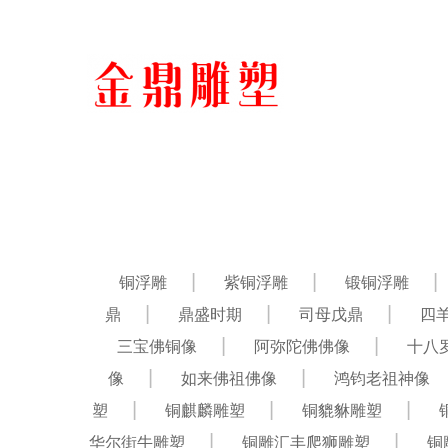
铜浮雕
紫铜浮雕
锻铜浮雕
鼎
鼎盛时期
司母戊鼎
四
三宝佛铜像
阿弥陀佛佛像
十八
像
如来佛祖佛像
鸿钧老祖神像
塑
铜麒麟雕塑
铜貔貅雕塑
华尔街牛雕塑
铜雕汇丰爬狮雕塑
铜