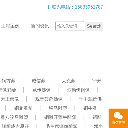
联系电话：15833951787
工程案例
新闻资讯
铜方鼎
诚信鼎
大克鼎
平安
佛像彩绘
藏传佛像
弥勒佛铜像
大天王佛像
观音菩萨佛像
千手观音佛
铜龙雕塑
铜马雕塑
铜牛雕
铜雕八骏马雕塑
铜雕开荒牛雕塑
铜雕
铜雕成吉思汗
毛主席铜像雕塑
邓小