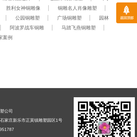
胜利女神铜雕像
铜雕名人肖像雕塑
公园铜雕塑
广场铜雕塑
园林
阿波罗战车铜雕
马踏飞燕铜雕塑
家案例
雕塑公司
石家庄新乐市正莫镇雕塑园区1号
51787