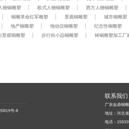
人物铜雕塑
欧式人物铜雕塑
西方人物铜雕塑
铜雕革命红军雕塑
景观铜雕塑
城市铜雕塑
地产铜雕塑
地动仪铜雕塑
纪念性铜雕塑
街景观铜雕塑
步行街小品铜雕塑
铸铜雕塑加工厂
联系我们
广东金鼎铜
20819号-8
地址：河北省
电话：158339