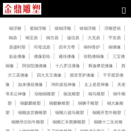
产品中心
铜浮雕
紫铜浮雕
锻铜浮雕
铸铜浮雕
浮雕壁画
铜鼎
铜宝鼎
铜方鼎
诚信鼎
大克鼎
平安鼎
鼎盛时期
司母戊鼎
四羊方尊
铜钟香炉
铜佛像
贴金佛像
佛像彩绘
藏传佛像
弥勒佛铜像
三宝佛
铜像
阿弥陀佛佛像
十八罗汉佛像
释迦摩尼佛像
西
方三圣佛像
四大天王佛像
观音菩萨佛像
千手观音佛
像
如来佛祖佛像
鸿钧老祖神像
太上老君神像
关老
爷关公神像
动物铜雕塑
铜龙雕塑
铜马雕塑
铜牛雕
塑
铜麒麟雕塑
铜貔貅雕塑
铜狮子雕塑
铜大象雕
塑
铜雕故宫狮雕塑
铜雕八骏马雕塑
铜雕开荒牛雕塑
铜雕华尔街牛雕塑
铜雕汇丰爬狮雕塑
铜雕十二生肖雕