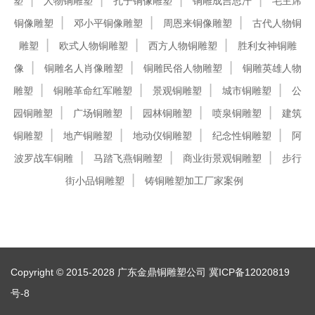
塑
人物铜雕塑
孔子铜像雕塑
铜雕成吉思汗
毛主席
铜像雕塑
邓小平铜像雕塑
周恩来铜像雕塑
古代人物铜
雕塑
欧式人物铜雕塑
西方人物铜雕塑
胜利女神铜雕
像
铜雕名人肖像雕塑
铜雕民俗人物雕塑
铜雕英雄人物
雕塑
铜雕革命红军雕塑
景观铜雕塑
城市铜雕塑
公
园铜雕塑
广场铜雕塑
园林铜雕塑
喷泉铜雕塑
建筑
铜雕塑
地产铜雕塑
地动仪铜雕塑
纪念性铜雕塑
阿
波罗战车铜雕
马踏飞燕铜雕塑
商业街景观铜雕塑
步行
街小品铜雕塑
铸铜雕塑加工厂家案例
Copyright © 2015-2028 广东金鼎铜雕塑公司
冀ICP备12020819
号-8